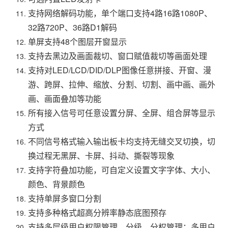
支持网络解码功能，单个端口支持4路16路1080P、
32路720P、36路D1解码
单屏支持48个图层开窗显示
支持去黑边及画面裁切、窗口赋值裁切等画面处理
支持对LED/LCD/DID/DLP图像任意拼接、开窗、漫
游、跨屏、拉伸、缩放、分割、切割、画中画、画外
画、画面叠加等功能
所有接入信号可任意设置分屏、全屏、组合屏等显示
方式
不同信号格式输入输出板卡均支持无缝交叉切换，切
换过程无黑屏、卡屏、抖动、撕裂等现象
支持字符叠加功能，可自定义设置文字字体、大小、
颜色、背景颜色
支持单屏多窗口分割
支持多种格式超高分辨率静态底图预存
支持多层级用户权限管理、分级、分权管理；多用户