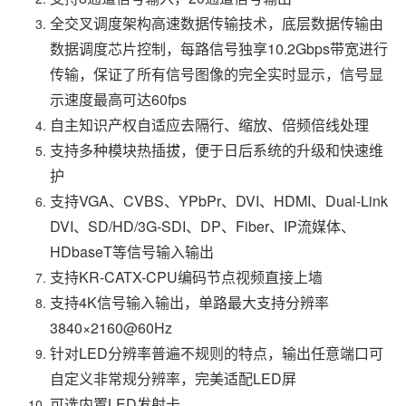
全交叉调度架构高速数据传输技术，底层数据传输由
数据调度芯片控制，每路信号独享10.2Gbps带宽进行
传输，保证了所有信号图像的完全实时显示，信号显
示速度最高可达60fps
自主知识产权自适应去隔行、缩放、倍频倍线处理
支持多种模块热插拔，便于日后系统的升级和快速维
护
支持VGA、CVBS、YPbPr、DVI、HDMI、Dual-Link
DVI、SD/HD/3G-SDI、DP、Fiber、IP流媒体、
HDbaseT等信号输入输出
支持KR-CATX-CPU编码节点视频直接上墙
支持4K信号输入输出，单路最大支持分辨率
3840×2160@60Hz
针对LED分辨率普遍不规则的特点，输出任意端口可
自定义非常规分辨率，完美适配LED屏
可选内置LED发射卡