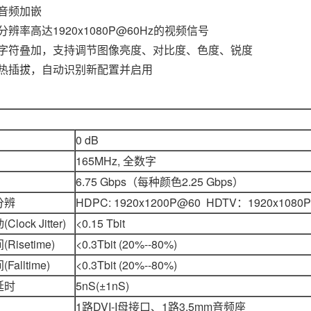
音频加嵌
分辨率高达1920x1080P@60Hz的视频信号
字符叠加，支持调节图像亮度、对比度、色度、锐度
热插拔，自动识别新配置并启用
：
0 dB
165MHz, 全数字
6.75 Gbps（每种颜色2.25 Gbps）
分辨
HDPC: 1920x1200P@60 HDTV：1920x1080
ock Jitter)
<0.15 Tbit
isetime)
<0.3Tbit (20%--80%)
alltime)
<0.3Tbit (20%--80%)
延时
5nS(±1nS)
1路DVI-I母接口、1路3.5mm音频座