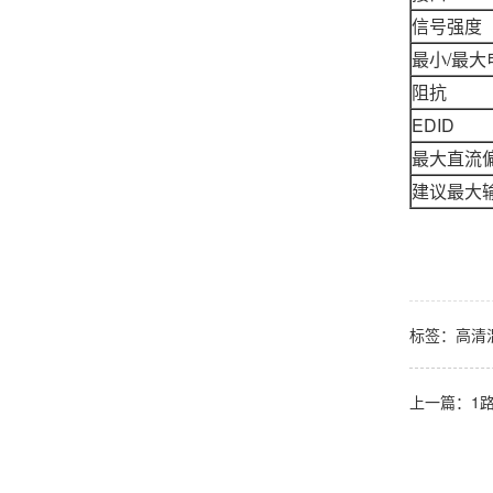
信号强度
最小/最大
阻抗
EDID
最大直流
建议最大
标签：
高清
上一篇：1路