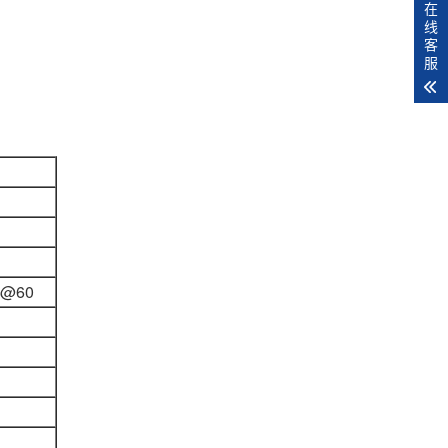
在
线
客
服
P@60