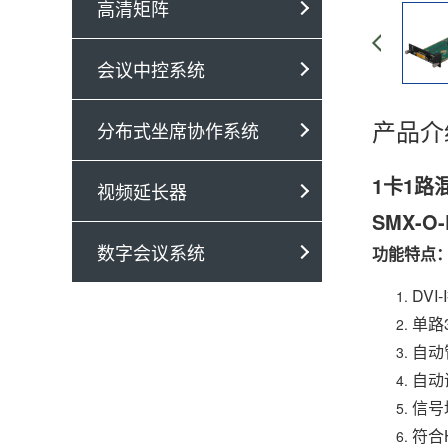
高清矩阵
会议中控系统
产品介
分布式坐席协作系统
1卡1路
视频延长器
SMX-O-
数字会议系统
功能特点
DVI
单路
自动
自动
信号
符合H