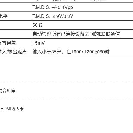
T.M.D.S. +/- 0.4Vpp
电平
T.M.D.S. 2.9V/3.3V
50 Ω
自动管理所有已连接设备之间的EDID通信
偏置误差
15mV
输入/输出距离
输入小于35米，在1600x1200@60时
混合矩阵
HDMI输入卡