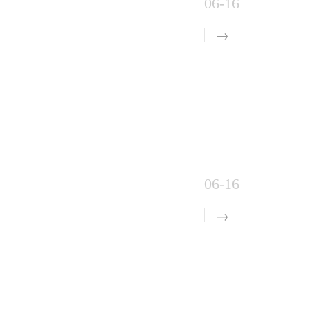
06-16
06-16