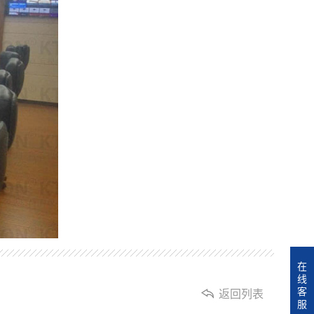
在
线
客
返回列表
服